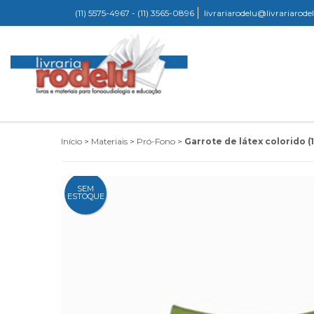
(11) 5575-4967 - (11) 3565-0896
livrariarodelu@livrariarod
Início
>
Materiais
>
Pró-Fono
>
Garrote de látex colorido (
SEM
ESTOQUE