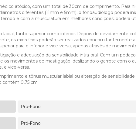
édico atóxico, com um total de 30cm de comprimento. Para hig
 diâmetros diferentes (11mm e 5mm), o fonoaudiólogo poderá ini
o tempo e com a musculatura em melhores condições, poderá uti
o labial, tanto superior como inferior. Depois de devidamente c
te, os exercícios poderão ser realizados concomitantemente ao
perior para o inferior e vice-versa, apenas através de movimentos
igação e adequação da sensibilidade intra-oral. Com um pedaç
te os movimentos de mastigação, deslizando o garrote com o auxí
, e vice-versa.
primento e tônus muscular labial ou alteração de sensibilidade i
uto.contém 0,75 cm
Pro-Fono
Pró-Fono