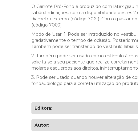
O Garrote Pró-Fono é produzido com látex grau m
sabão.Indicações: com a disponibilidade destes 2
diâmetro externo (código 7061). Com o passar d
(código 7060).
Modo de Usar: 1. Pode ser introduzido no vestíbul
gradativamente o tempo de oclusão. Posteriormen
Também pode ser transferido do vestíbulo labial su
2. Também pode ser usado como estímulo à mast
solicita-se a seu paciente que realize corretamen
molares esquerdos aos direitos, ininterruptamente
3. Pode ser usado quando houver alteração de com
fonoaudiólogo para a correta utilização do prod
Editora:
Autor: