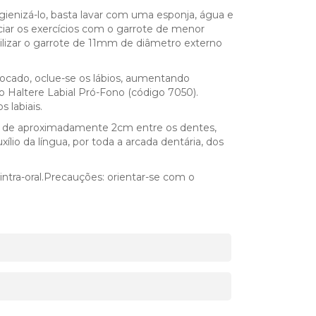
ienizá-lo, basta lavar com uma esponja, água e
ciar os exercícios com o garrote de menor
lizar o garrote de 11mm de diâmetro externo
olocado, oclue-se os lábios, aumentando
 Haltere Labial Pró-Fono (código 7050).
 labiais.
o de aproximadamente 2cm entre os dentes,
lio da língua, por toda a arcada dentária, dos
ntra-oral.Precauções: orientar-se com o