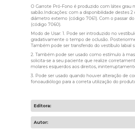
O Garrote Pró-Fono é produzido com látex grau m
sabão.Indicações: com a disponibilidade destes 2
diâmetro externo (código 7061). Com o passar d
(código 7060).
Modo de Usar: 1. Pode ser introduzido no vestíbul
gradativamente o tempo de oclusão. Posteriormen
Também pode ser transferido do vestíbulo labial su
2. Também pode ser usado como estímulo à mast
solicita-se a seu paciente que realize corretamen
molares esquerdos aos direitos, ininterruptamente
3. Pode ser usado quando houver alteração de com
fonoaudiólogo para a correta utilização do prod
Editora:
Autor: