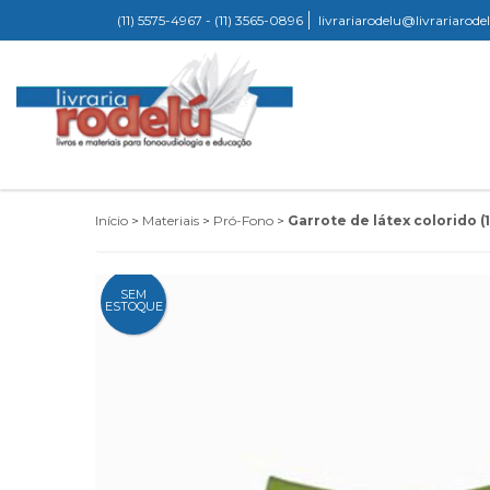
(11) 5575-4967 - (11) 3565-0896
livrariarodelu@livrariarod
Início
>
Materiais
>
Pró-Fono
>
Garrote de látex colorido (
SEM
ESTOQUE