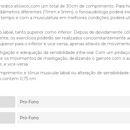
édico atóxico, com um total de 30cm de comprimento. Para hig
 diâmetros diferentes (11mm e 5mm), o fonoaudiólogo poderá ini
o tempo e com a musculatura em melhores condições, poderá uti
o labial, tanto superior como inferior. Depois de devidamente c
te, os exercícios poderão ser realizados concomitantemente ao
perior para o inferior e vice-versa, apenas através de movimentos
igação e adequação da sensibilidade intra-oral. Com um pedaç
te os movimentos de mastigação, deslizando o garrote com o auxí
, e vice-versa.
primento e tônus muscular labial ou alteração de sensibilidade i
uto.contém 0,75 cm
Pro-Fono
Pró-Fono