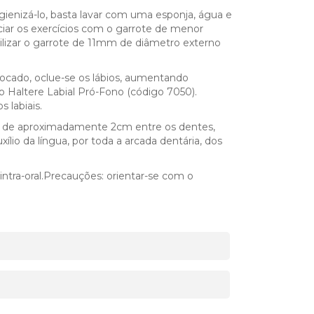
ienizá-lo, basta lavar com uma esponja, água e
ciar os exercícios com o garrote de menor
lizar o garrote de 11mm de diâmetro externo
olocado, oclue-se os lábios, aumentando
 Haltere Labial Pró-Fono (código 7050).
 labiais.
o de aproximadamente 2cm entre os dentes,
lio da língua, por toda a arcada dentária, dos
ntra-oral.Precauções: orientar-se com o