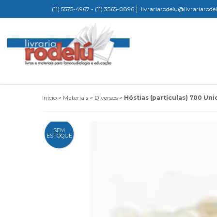
(11) 5575-4967 - (11) 3565-0896
livrariarodelu@livrariarod
Início
>
Materiais
>
Diversos
>
Hóstias (partículas) 700 Uni
SEM
ESTOQUE