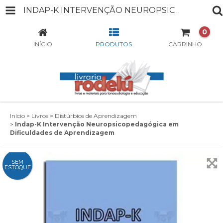
INDAP-K INTERVENÇÃO NEUROPSICOPEDAGÓGICA EM DIFICULDADES DE APRENDIZAGEM
0
INÍCIO
PRODUTOS
CARRINHO
Início
>
Livros
>
Distúrbios de Aprendizagem
>
Indap-K Intervenção Neuropsicopedagógica em
Dificuldades de Aprendizagem
SEM
ESTOQUE