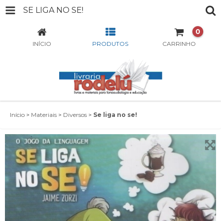
SE LIGA NO SE!
0
INÍCIO
PRODUTOS
CARRINHO
Início
>
Materiais
>
Diversos
>
Se liga no se!