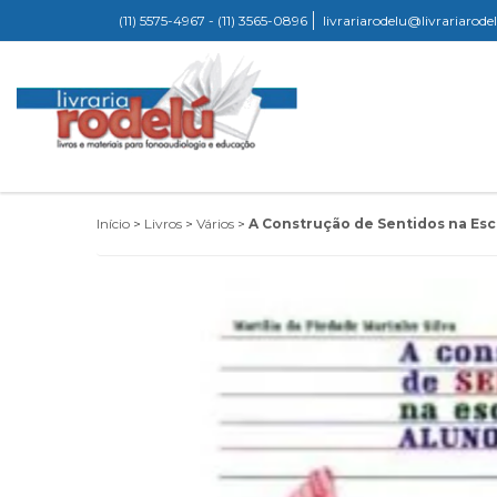
(11) 5575-4967 - (11) 3565-0896
livrariarodelu@livrariarod
Início
>
Livros
>
Vários
>
A Construção de Sentidos na Esc