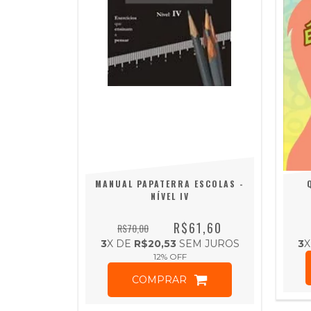
MANUAL PAPATERRA ESCOLAS -
NÍVEL IV
R$61,60
R$70,00
3
X DE
R$20,53
SEM JUROS
3
X
12
% OFF
COMPRAR