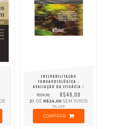
(RE)HABILITAÇÃO
FONOAUDIOLÓGICA -
AVALIAÇÃO DA EFICÁCIA /
AUDIOLOGIA, LINGUAGEM,.
R$48,00
R$54,00
MOTRICIDADE ORAL,
OS
2
X DE
R$24,00
SEM JUROS
11
% OFF
COMPRAR