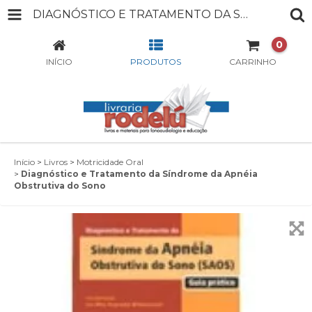
DIAGNÓSTICO E TRATAMENTO DA SÍNDROME DA APNÉIA OBSTRUTIVA DO SONO
0
INÍCIO
PRODUTOS
CARRINHO
Início
>
Livros
>
Motricidade Oral
>
Diagnóstico e Tratamento da Síndrome da Apnéia
Obstrutiva do Sono