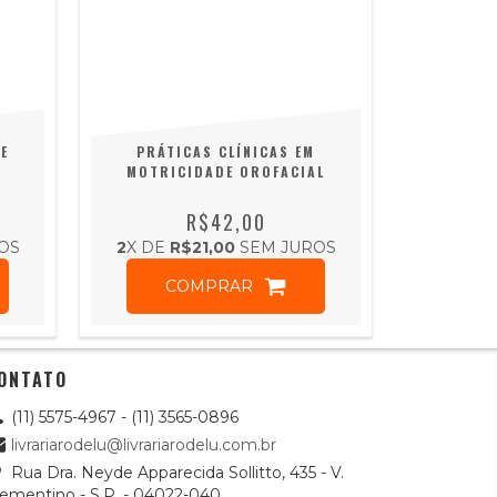
E
PRÁTICAS CLÍNICAS EM
MOTRICIDADE OROFACIAL
R$42,00
OS
2
X DE
R$21,00
SEM JUROS
COMPRAR
ONTATO
(11) 5575-4967 - (11) 3565-0896
livrariarodelu@livrariarodelu.com.br
Rua Dra. Neyde Apparecida Sollitto, 435 - V.
lementino - S.P. - 04022-040