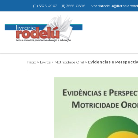
(11) 5575-4967 - (11) 3565-0896
livrariarodelu@livrariarod
Início
>
Livros
>
Motricidade Oral
>
Evidencias e Perspecti