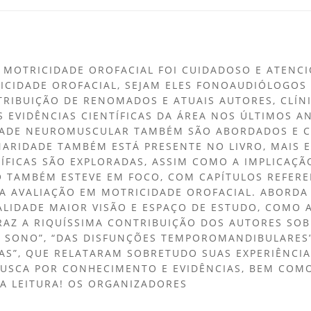
EM MOTRICIDADE OROFACIAL FOI CUIDADOSO E ATEN
RICIDADE OROFACIAL, SEJAM ELES FONOAUDIÓLOGOS
RIBUIÇÃO DE RENOMADOS E ATUAIS AUTORES, CLÍNI
AS EVIDÊNCIAS CIENTÍFICAS DA ÁREA NOS ÚLTIMOS 
CIDADE NEUROMUSCULAR TAMBÉM SÃO ABORDADOS E C
INARIDADE TAMBÉM ESTÁ PRESENTE NO LIVRO, MAIS 
NTÍFICAS SÃO EXPLORADAS, ASSIM COMO A IMPLICAÇ
O TAMBÉM ESTEVE EM FOCO, COM CAPÍTULOS REFER
NA AVALIAÇÃO EM MOTRICIDADE OROFACIAL. ABORDA
LIDADE MAIOR VISÃO E ESPAÇO DE ESTUDO, COMO 
 TRAZ A RIQUÍSSIMA CONTRIBUIÇÃO DOS AUTORES SO
SONO”, “DAS DISFUNÇÕES TEMPOROMANDIBULARES”,
AS”, QUE RELATARAM SOBRETUDO SUAS EXPERIÊNCIAS
 BUSCA POR CONHECIMENTO E EVIDÊNCIAS, BEM COMO
A LEITURA! OS ORGANIZADORES