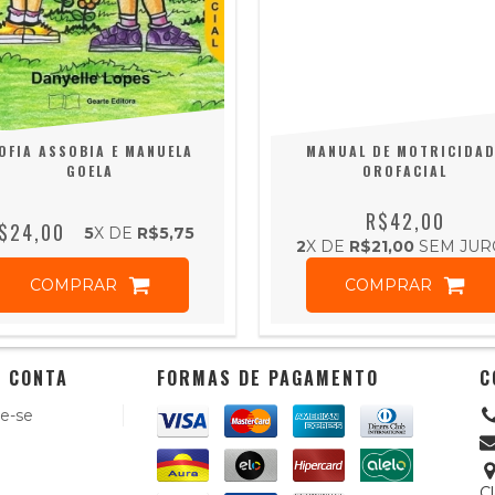
OFIA ASSOBIA E MANUELA
MANUAL DE MOTRICIDAD
GOELA
OROFACIAL
R$42,00
$24,00
5
X DE
R$5,75
2
X DE
R$21,00
SEM JUR
COMPRAR
COMPRAR
 CONTA
FORMAS DE PAGAMENTO
C
e-se
C