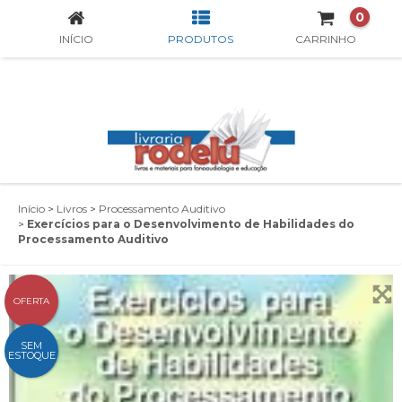
0
INÍCIO
PRODUTOS
CARRINHO
Início
>
Livros
>
Processamento Auditivo
>
Exercícios para o Desenvolvimento de Habilidades do
Processamento Auditivo
OFERTA
SEM
ESTOQUE