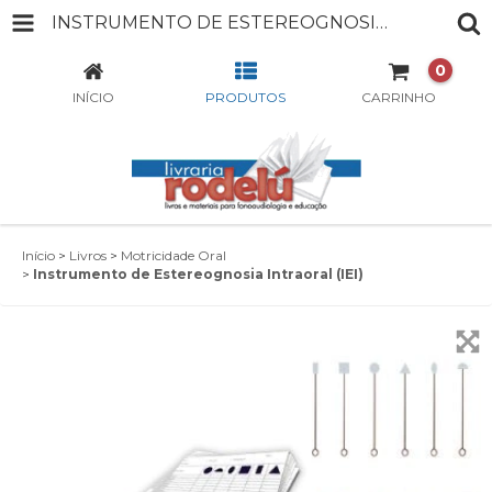
INSTRUMENTO DE ESTEREOGNOSIA INTRAORAL (IEI)
0
INÍCIO
PRODUTOS
CARRINHO
Início
>
Livros
>
Motricidade Oral
>
Instrumento de Estereognosia Intraoral (IEI)