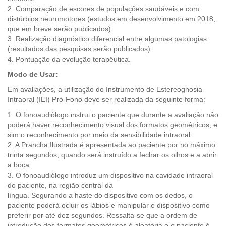
2. Comparação de escores de populações saudáveis e com
distúrbios neuromotores (estudos em desenvolvimento em 2018,
que em breve serão publicados).
3. Realização diagnóstico diferencial entre algumas patologias
(resultados das pesquisas serão publicados).
4. Pontuação da evolução terapêutica.
Modo de Usar:
Em avaliações, a utilização do Instrumento de Estereognosia
Intraoral (IEI) Pró-Fono deve ser realizada da seguinte forma:
1. O fonoaudiólogo instrui o paciente que durante a avaliação não
poderá haver reconhecimento visual dos formatos geométricos, e
sim o reconhecimento por meio da sensibilidade intraoral.
2. A Prancha Ilustrada é apresentada ao paciente por no máximo
trinta segundos, quando será instruído a fechar os olhos e a abrir
a boca.
3. O fonoaudiólogo introduz um dispositivo na cavidade intraoral
do paciente, na região central da
língua. Segurando a haste do dispositivo com os dedos, o
paciente poderá ocluir os lábios e manipular o dispositivo como
preferir por até dez segundos. Ressalta-se que a ordem de
introdução dos formatos geométricos é aleatória e o paciente é