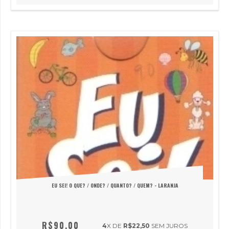
EU SEI! O QUE? / ONDE? / QUANTO? / QUEM? - LARANJA
R$90,00
4
X DE
R$22,50
SEM JUROS