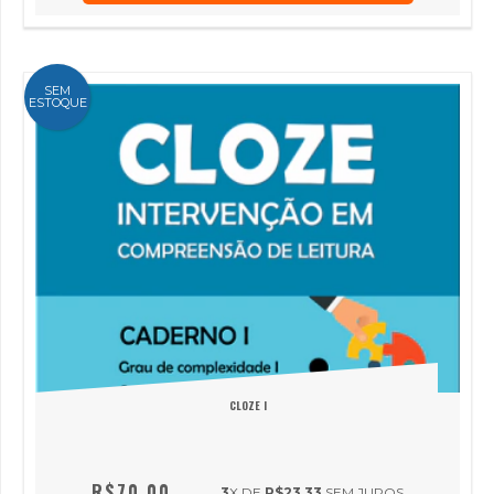
SEM
ESTOQUE
CLOZE I
R$70,00
3
X DE
R$23,33
SEM JUROS