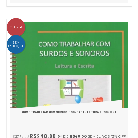
OFERTA
SEM
ESTOQUE
COMO TRABALHAR COM SURDOS E SONOROS - LEITURA E ESCRITRA
R$240,00
R$275,00
6
X DE
R$40,00
SEM JUROS
13
% OFF