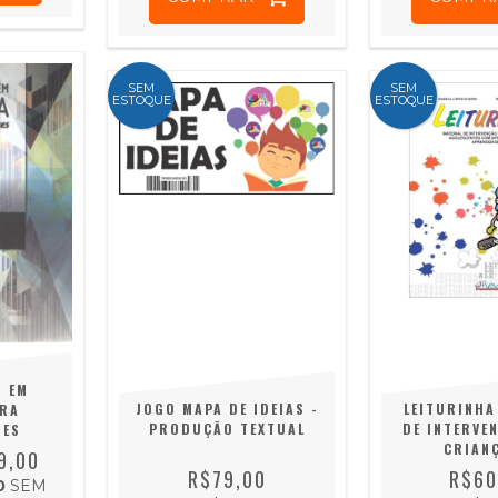
SEM
SEM
ESTOQUE
ESTOQUE
O EM
JOGO MAPA DE IDEIAS -
LEITURINHA
ARA
PRODUÇÃO TEXTUAL
DE INTERVE
TES
CRIAN
9,00
ADOLESCE
R$79,00
R$60
0
SEM
DIFICULD