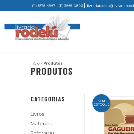
(11) 5575-4967 - (11) 3565-0896
livrariarodelu@livrariarod
Início
>
Produtos
PRODUTOS
CATEGORIAS
SEM
ESTOQUE
Livros
Materiais
Softwares