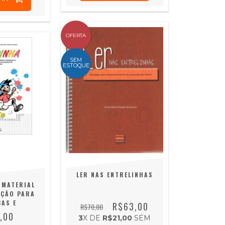
OFERTA
SEM
ESTOQUE
LER NAS ENTRELINHAS
 MATERIAL
NÇÃO PARA
ÇAS E
R$63,00
R$70,00
NTES COM
,00
3
X DE
R$21,00
SEM
ADES DE