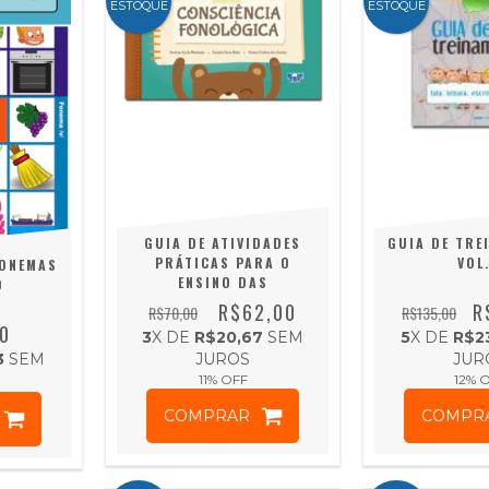
ESTOQUE
ESTOQUE
GUIA DE ATIVIDADES
GUIA DE TRE
PRÁTICAS PARA O
VOL.
ONEMAS
ENSINO DAS
O
HABILIDADES DE
R$62,00
R
R$70,00
R$135,00
CONSCIÊNCIA
0
3
X DE
R$20,67
SEM
5
X DE
R$2
FONOLÓGICA
3
SEM
JUROS
JUR
11
% OFF
12
% 
COMPRAR
COMPR