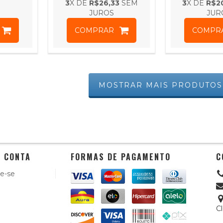
3
X DE
R$26,33
SEM
3
X DE
R$2
APREND
JUROS
JUR
COMPRAR
COMPR
MOSTRAR MAIS PRODUTOS
 CONTA
FORMAS DE PAGAMENTO
C
e-se
C