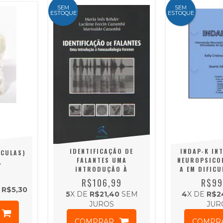
SEM
SEM
ESTOQUE
ESTOQUE
IDENTIFICAÇÃO DE
INDAP-K IN
ÍCULAS)
FALANTES UMA
NEUROPSICO
.
INTRODUÇÃO À
A EM DIFICU
FONOAUDIOLOGIA
APREND
R$106,99
R$99
FORENSE
E
R$5,30
5
X DE
R$21,40
SEM
4
X DE
R$2
JUROS
JUR
COMPRAR
COMPR