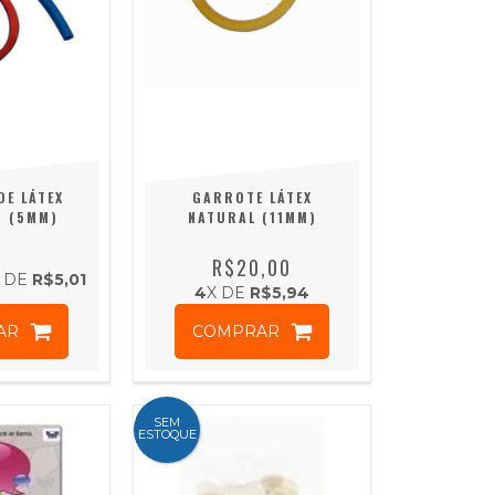
DE LÁTEX
GARROTE LÁTEX
O (5MM)
NATURAL (11MM)
R$20,00
 DE
R$5,01
4
X DE
R$5,94
AR
COMPRAR
SEM
ESTOQUE