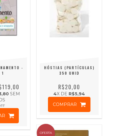
INAMENTO -
HÓSTIAS (PARTÍCULAS)
 1
350 UNID
$119,00
R$20,00
3,80
SEM
4
X DE
R$5,94
OS
COMPRAR
OFF
AR
OFERTA