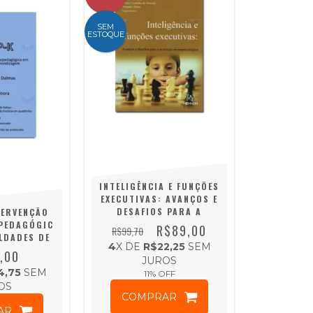
SEM
ESTOQUE
INTELIGÊNCIA E FUNÇÕES
EXECUTIVAS: AVANÇOS E
DESAFIOS PARA A
TERVENÇÃO
AVALIAÇÃO
PEDAGÓGIC
R$89,00
R$99,70
NEUROPSICOLÓGICA
LDADES DE
4
X DE
R$22,25
SEM
IZAGEM
,00
JUROS
4,75
SEM
11
% OFF
OS
COMPRAR
AR