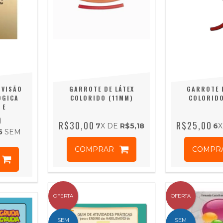
 VISÃO
GARROTE DE LÁTEX
GARROTE 
ÓGICA
COLORIDO (11MM)
COLORID
 E
TO
0
R$30,00
R$25,00
7
X DE
R$5,18
6
X
5
SEM
COMPRAR
COMPR
OFERTA
OFERTA
SEM
SEM