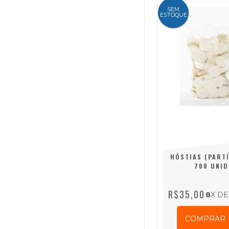
SEM
ESTOQUE
HÓSTIAS (PART
700 UNID
R$35,00
8
X D
COMPRAR