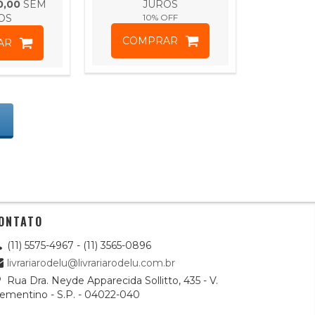
0,00
SEM
JUROS
IZAGEM
OS
10
% OFF
COMPRAR
AR
ONTATO
(11) 5575-4967 - (11) 3565-0896
livrariarodelu@livrariarodelu.com.br
Rua Dra. Neyde Apparecida Sollitto, 435 - V.
lementino - S.P. - 04022-040