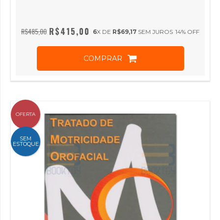
R$415,00
R$485,00
6
X DE
R$69,17
SEM JUROS
14
% OFF
COMPRAR
OFERTA
SEM
ESTOQUE