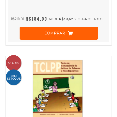
R$184,00
R$210,00
6
X DE
R$30,67
SEM JUROS
12
% OFF
COMPRAR
OFERTA
SEM
ESTOQUE