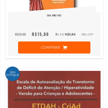
ERA UMA VOZ
R$15,00
R$33,00
3
X DE
R$5,86
55
% OFF
COMPRAR
SEM
ESTOQUE