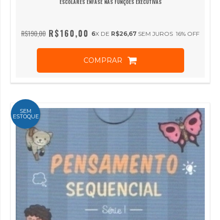
ESCOLARES ÊNFASE NAS FUNÇÕES EXECUTIVAS
R$160,00
R$190,00
6
X DE
R$26,67
SEM JUROS
16
% OFF
COMPRAR
SEM
ESTOQUE