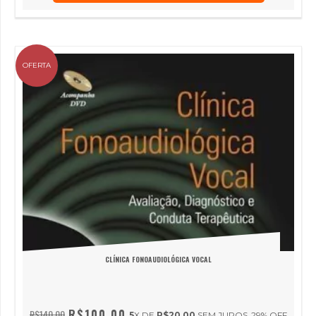
OFERTA
CLÍNICA FONOAUDIOLÓGICA VOCAL
R$100,00
R$140,00
5
X DE
R$20,00
SEM JUROS
29
% OFF